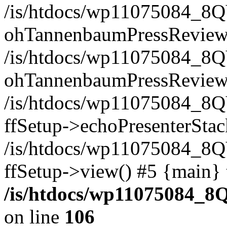
/is/htdocs/wp11075084_8
ohTannenbaumPressReview-
/is/htdocs/wp11075084_8QV
ohTannenbaumPressReview-
/is/htdocs/wp11075084_8QV
ffSetup->echoPresenterStac
/is/htdocs/wp11075084_8
ffSetup->view() #5 {main} 
/is/htdocs/wp11075084_
on line
106