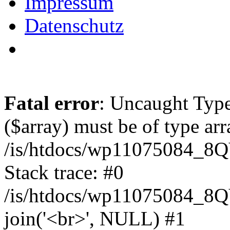
Impressum
Datenschutz
Fatal error
: Uncaught Type
($array) must be of type arr
/is/htdocs/wp11075084_8
Stack trace: #0
/is/htdocs/wp11075084_8
join('<br>', NULL) #1